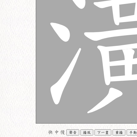
快
中
慢
聲音
播放
下一畫
重播
手動