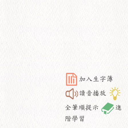
加入生字簿
讀音播放
全筆順提示
進
階學習