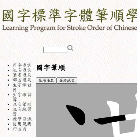
國字查詢
國字筆順
注音查詢
筆畫查詢
部首查詢
筆順播放
筆順練習
生字練習
器
生字練習
簿
注音筆順
注音練習
簿
教學資源
使用說明
回首頁