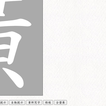
提示
自動提示
重新寫字
格線
全螢幕