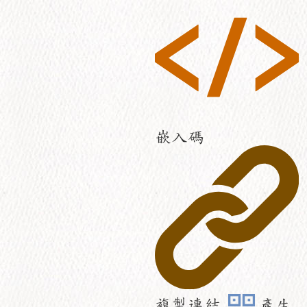
嵌入碼
複製連結
產生