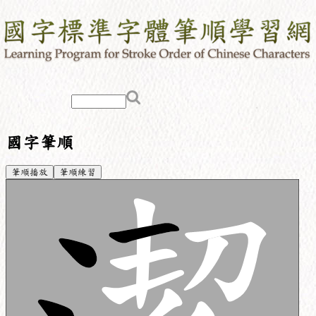
國字筆順
筆順播放
筆順練習