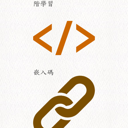
階學習
嵌入碼