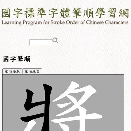
國字筆順
筆順播放
筆順練習