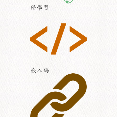
階學習
嵌入碼