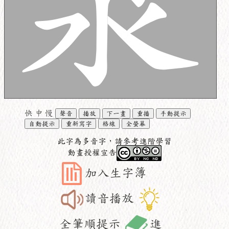
快
中
慢
聲音
播放
下一畫
重播
手動提示
自動提示
重新寫字
格線
全螢幕
此字為多音字，請參考進階學習
動畫授權宣告
加入生字簿
讀音播放
全筆順提示
進