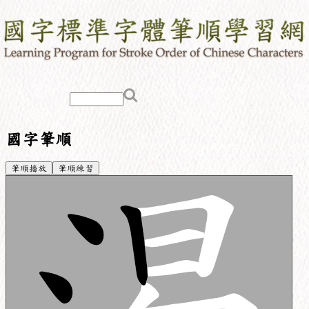
國字筆順
筆順播放
筆順練習