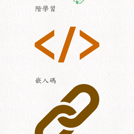
階學習
嵌入碼