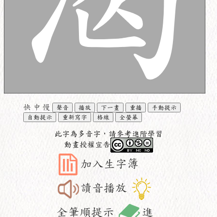
快
中
慢
聲音
播放
下一畫
重播
手動提示
自動提示
重新寫字
格線
全螢幕
此字為多音字，請參考進階學習
動畫授權宣告
加入生字簿
讀音播放
全筆順提示
進