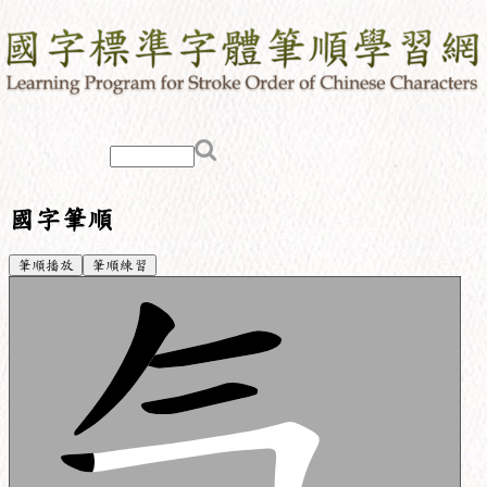
國字筆順
筆順播放
筆順練習