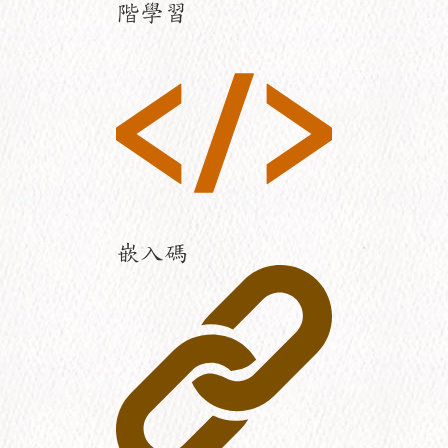
階學習
嵌入碼