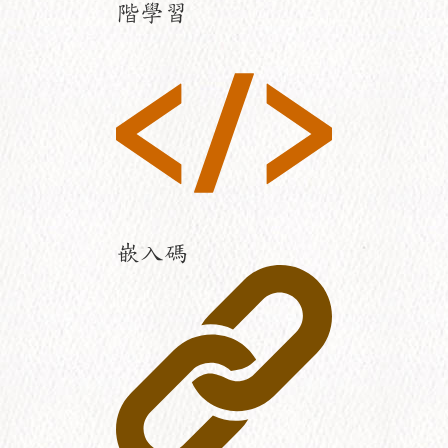
階學習
嵌入碼