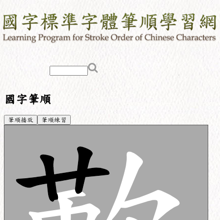
國字筆順
筆順播放
筆順練習