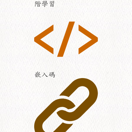
階學習
嵌入碼