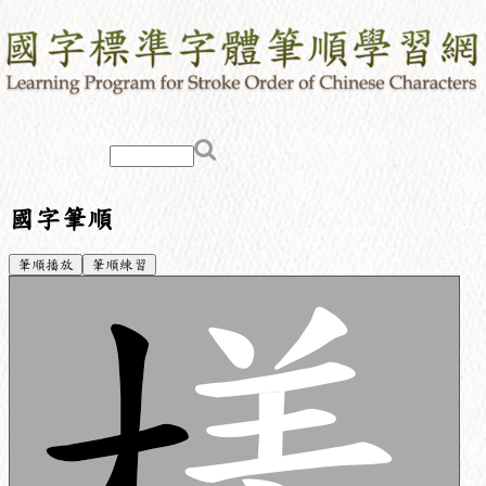
國字筆順
筆順播放
筆順練習