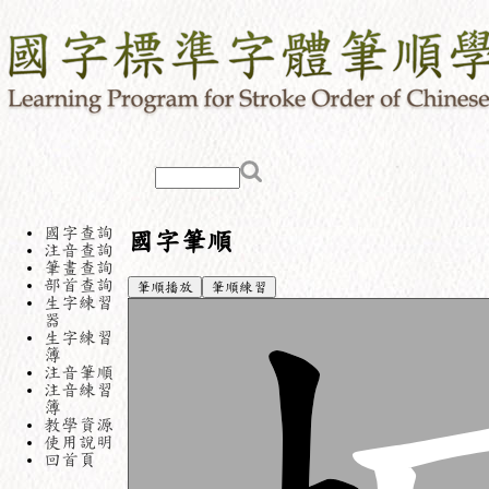
國字查詢
國字筆順
注音查詢
筆畫查詢
部首查詢
筆順播放
筆順練習
生字練習
器
生字練習
簿
注音筆順
注音練習
簿
教學資源
使用說明
回首頁