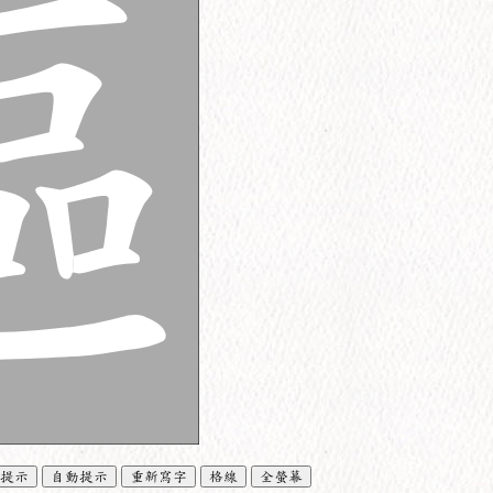
提示
自動提示
重新寫字
格線
全螢幕