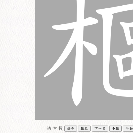
快
中
慢
聲音
播放
下一畫
重播
手動