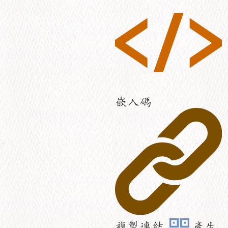
嵌入碼
複製連結
產生