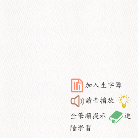
加入生字簿
讀音播放
全筆順提示
進
階學習