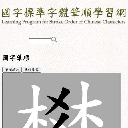
國字筆順
筆順播放
筆順練習