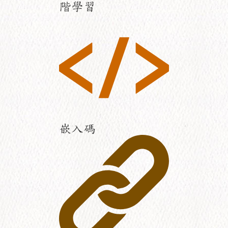
階學習
嵌入碼