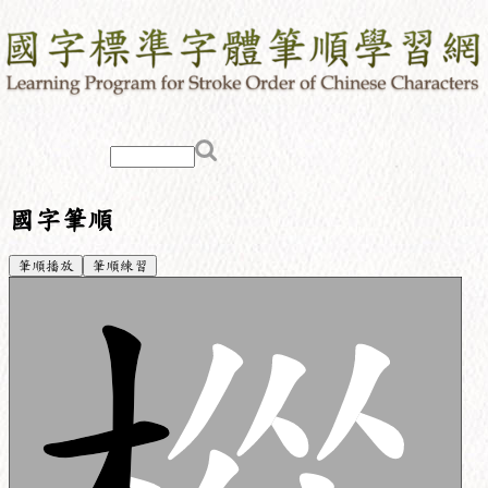
國字筆順
筆順播放
筆順練習