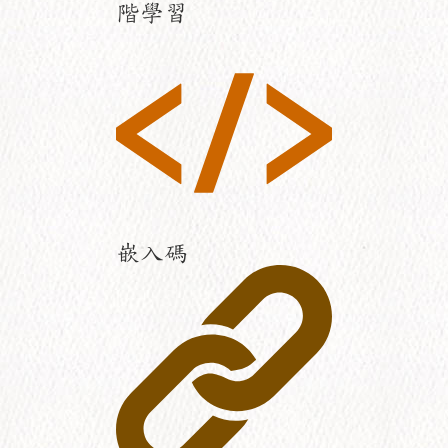
階學習
嵌入碼