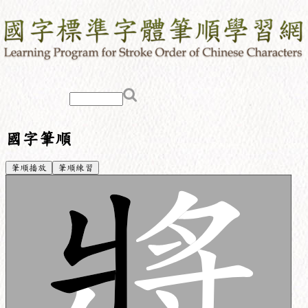
國字筆順
筆順播放
筆順練習