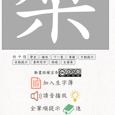
快
中
慢
聲音
播放
下一畫
重播
手動提示
自動提示
重新寫字
格線
全螢幕
動畫授權宣告
加入生字簿
讀音播放
全筆順提示
進