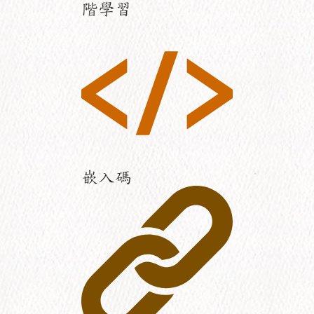
階學習
嵌入碼