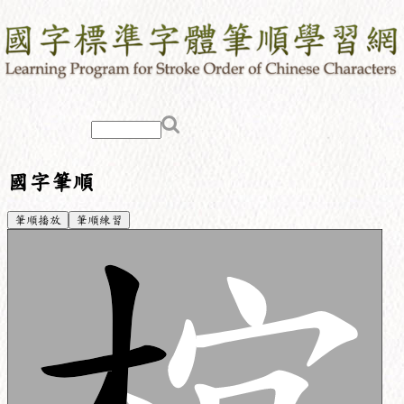
國字筆順
筆順播放
筆順練習