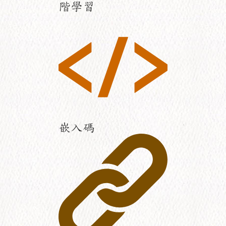
階學習
嵌入碼