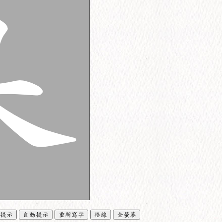
提示
自動提示
重新寫字
格線
全螢幕