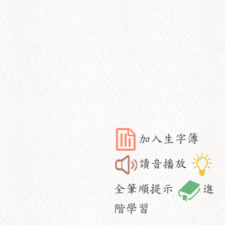
加入生字簿
讀音播放
全筆順提示
進
階學習