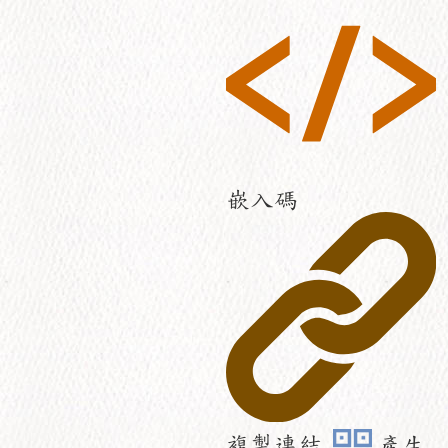
嵌入碼
複製連結
產生