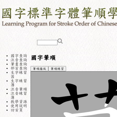
國字查詢
國字筆順
注音查詢
筆畫查詢
部首查詢
筆順播放
筆順練習
生字練習
器
生字練習
簿
注音筆順
注音練習
簿
教學資源
使用說明
回首頁