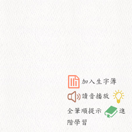
加入生字簿
讀音播放
全筆順提示
進
階學習