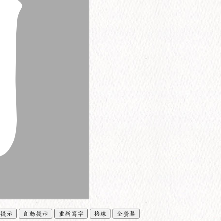
提示
自動提示
重新寫字
格線
全螢幕