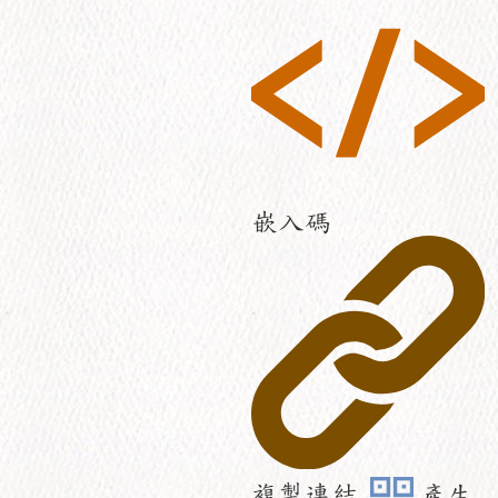
嵌入碼
複製連結
產生