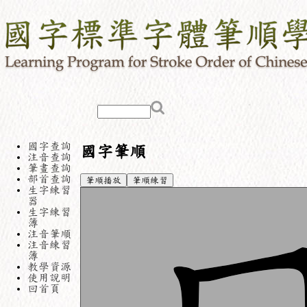
國字查詢
國字筆順
注音查詢
筆畫查詢
部首查詢
筆順播放
筆順練習
生字練習
器
生字練習
簿
注音筆順
注音練習
簿
教學資源
使用說明
回首頁