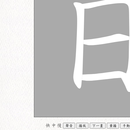
快
中
慢
聲音
播放
下一畫
重播
手動