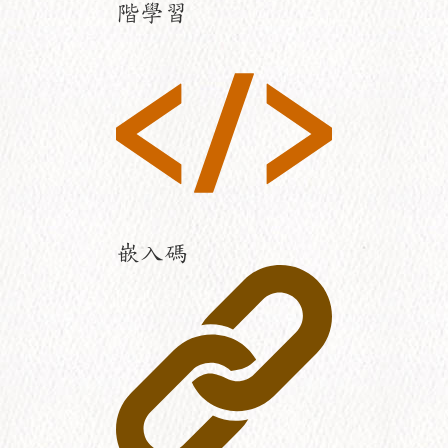
階學習
嵌入碼