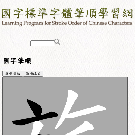
國字筆順
筆順播放
筆順練習