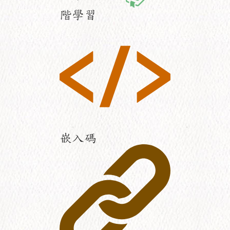
階學習
嵌入碼