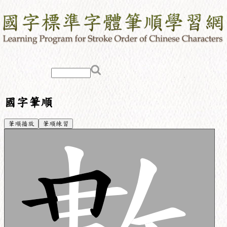
國字筆順
筆順播放
筆順練習