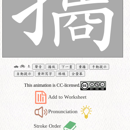
🚗
🚲
🚶
聲音
播放
下一畫
重播
手動提示
自動提示
重新寫字
格線
全螢幕
This animation is CC-licensed.
Add to Worksheet
Pronunciation
Stroke Order