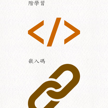
階學習
嵌入碼