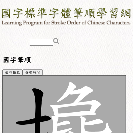
國字筆順
筆順播放
筆順練習