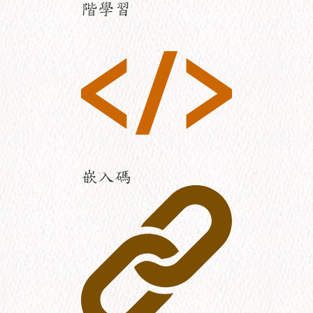
階學習
嵌入碼