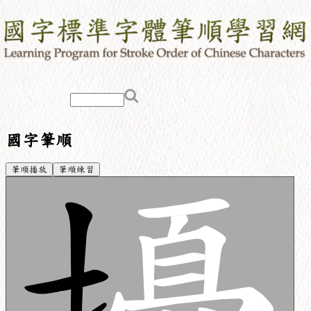
國字筆順
筆順播放
筆順練習