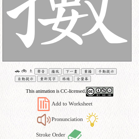
🚗
🚲
🚶
聲音
播放
下一畫
重播
手動提示
自動提示
重新寫字
格線
全螢幕
This animation is CC-licensed.
Add to Worksheet
Pronunciation
Stroke Order