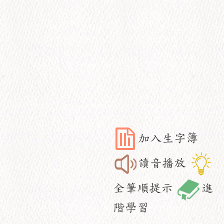
加入生字簿
讀音播放
全筆順提示
進
階學習