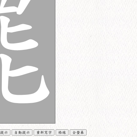
提示
自動提示
重新寫字
格線
全螢幕