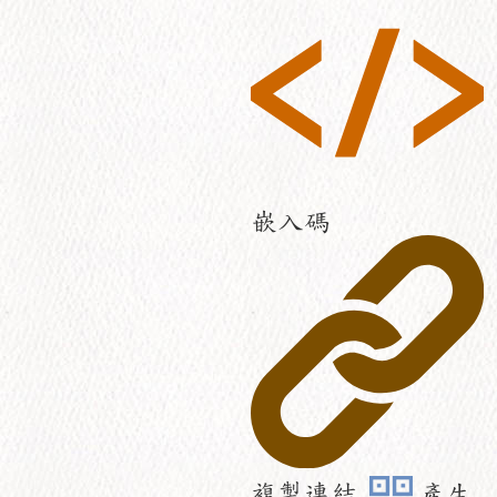
嵌入碼
複製連結
產生