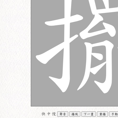
快
中
慢
聲音
播放
下一畫
重播
手動