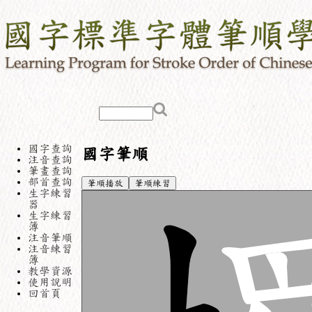
國字查詢
國字筆順
注音查詢
筆畫查詢
部首查詢
筆順播放
筆順練習
生字練習
器
生字練習
簿
注音筆順
注音練習
簿
教學資源
使用說明
回首頁