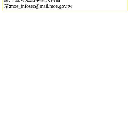
箱:moe_infosec@mail.moe.gov.tw