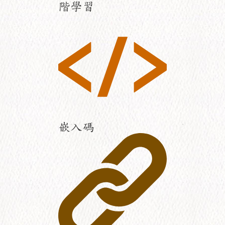
階學習
嵌入碼