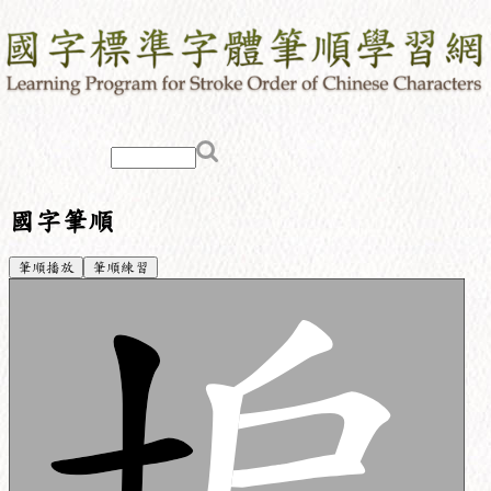
國字筆順
筆順播放
筆順練習