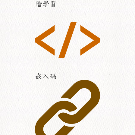
階學習
嵌入碼