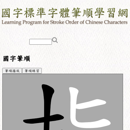
國字筆順
筆順播放
筆順練習