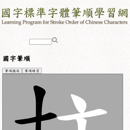
國字筆順
筆順播放
筆順練習