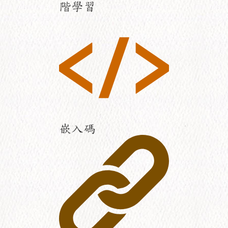
階學習
嵌入碼