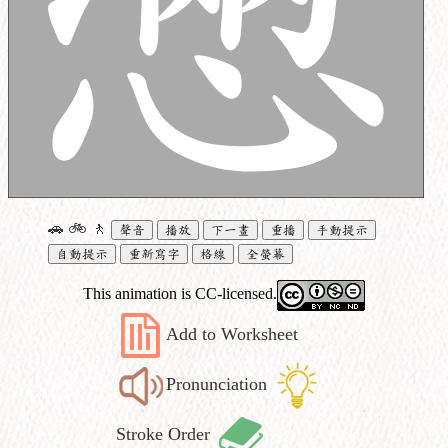
🚗
🚲
🚶
聲音
播放
下一畫
重播
手動提示
自動提示
重新寫字
格線
全螢幕
This animation is CC-licensed.
Add to Worksheet
Pronunciation
Stroke Order