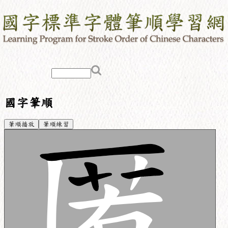
國字筆順
筆順播放
筆順練習