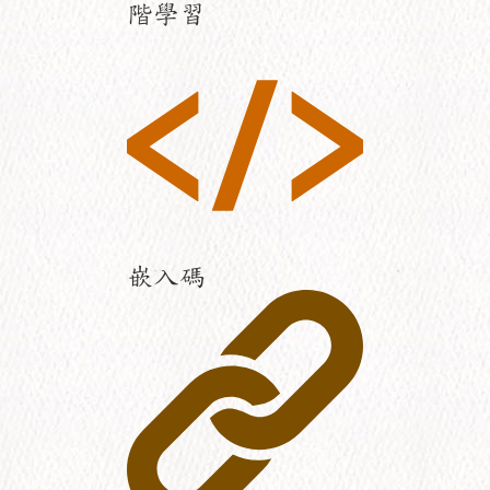
階學習
嵌入碼