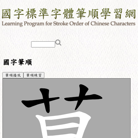
國字筆順
筆順播放
筆順練習