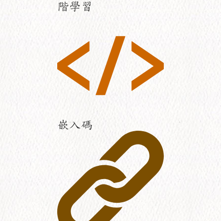
階學習
嵌入碼