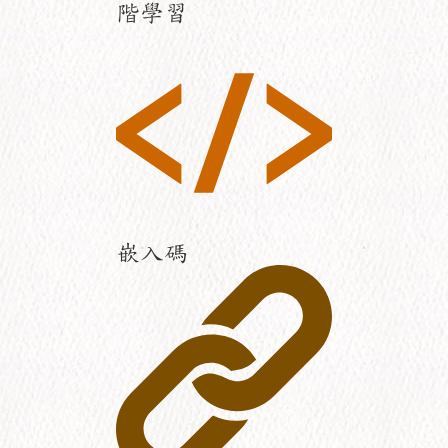
階學習
嵌入碼