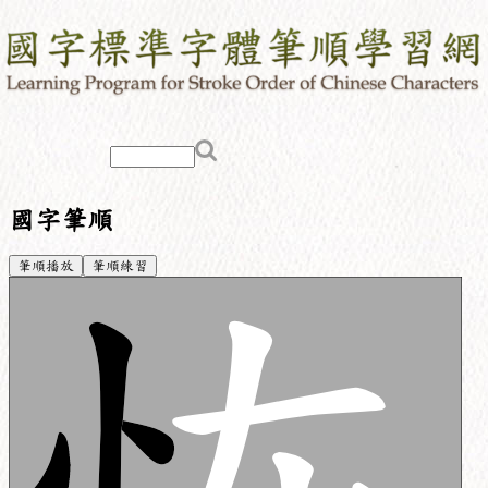
國字筆順
筆順播放
筆順練習