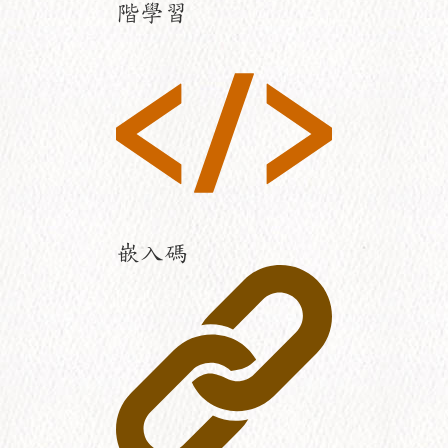
階學習
嵌入碼