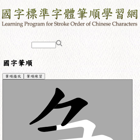
國字筆順
筆順播放
筆順練習