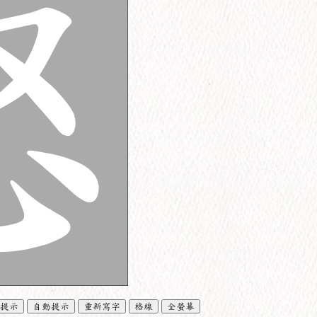
提示
自動提示
重新寫字
格線
全螢幕