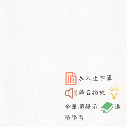
加入生字簿
讀音播放
全筆順提示
進
階學習