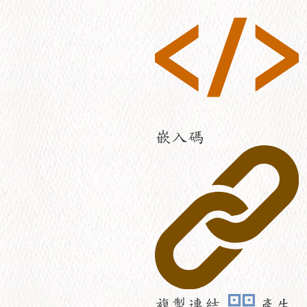
嵌入碼
複製連結
產生