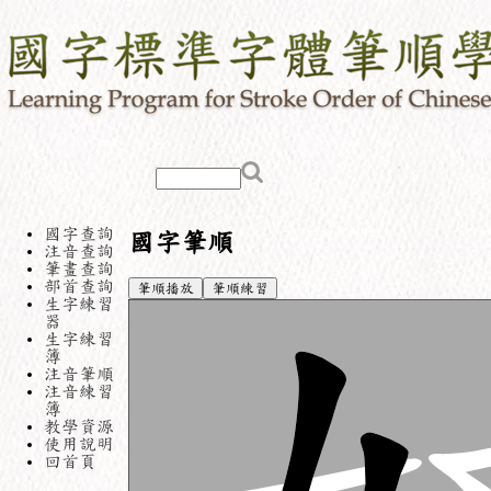
國字查詢
國字筆順
注音查詢
筆畫查詢
部首查詢
筆順播放
筆順練習
生字練習
器
生字練習
簿
注音筆順
注音練習
簿
教學資源
使用說明
回首頁