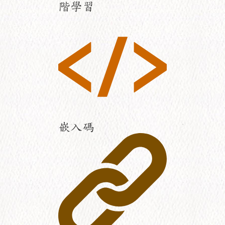
階學習
嵌入碼