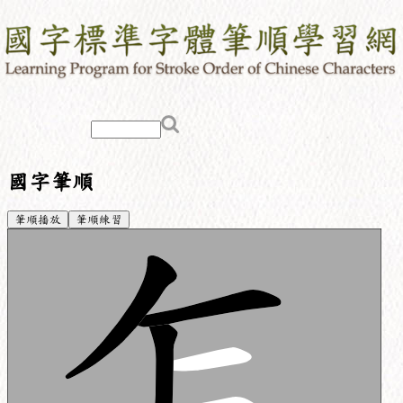
國字筆順
筆順播放
筆順練習