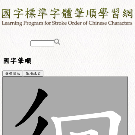
國字筆順
筆順播放
筆順練習