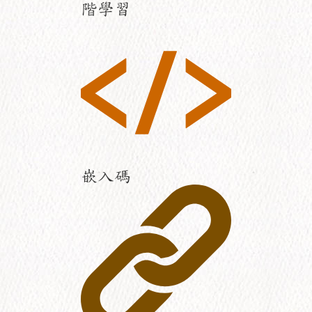
階學習
嵌入碼