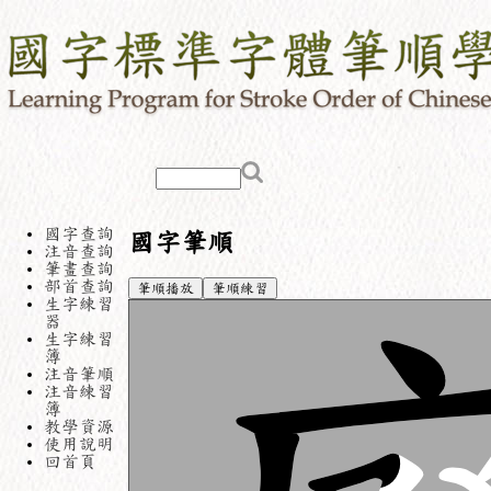
國字查詢
國字筆順
注音查詢
筆畫查詢
部首查詢
筆順播放
筆順練習
生字練習
器
生字練習
簿
注音筆順
注音練習
簿
教學資源
使用說明
回首頁