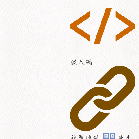
嵌入碼
複製連結
產生