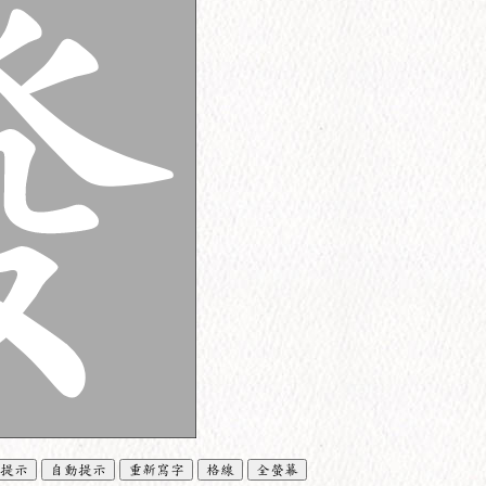
提示
自動提示
重新寫字
格線
全螢幕