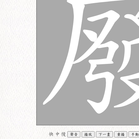
快
中
慢
聲音
播放
下一畫
重播
手動