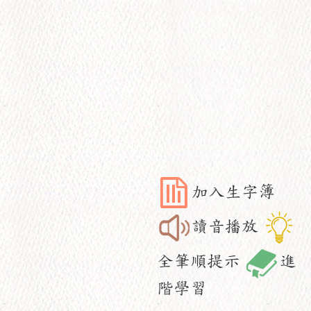
加入生字簿
讀音播放
全筆順提示
進
階學習