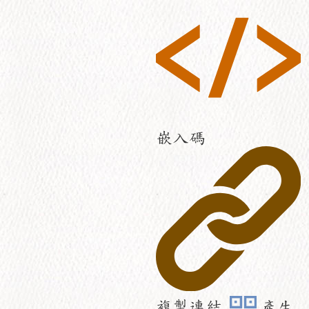
嵌入碼
複製連結
產生