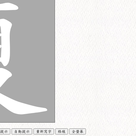
提示
自動提示
重新寫字
格線
全螢幕