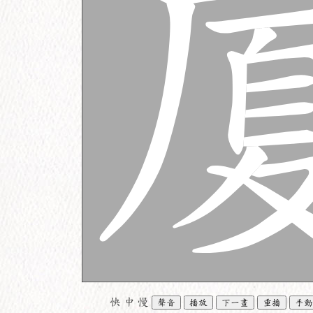
快
中
慢
聲音
播放
下一畫
重播
手動