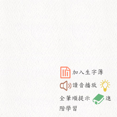
加入生字簿
讀音播放
全筆順提示
進
階學習