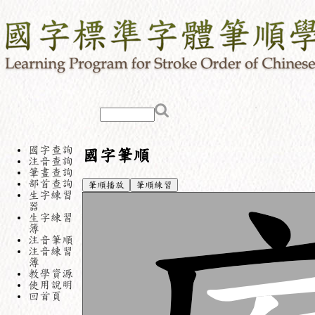
國字查詢
國字筆順
注音查詢
筆畫查詢
部首查詢
筆順播放
筆順練習
生字練習
器
生字練習
簿
注音筆順
注音練習
簿
教學資源
使用說明
回首頁