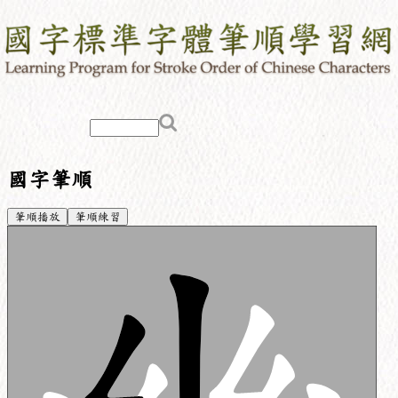
國字筆順
筆順播放
筆順練習