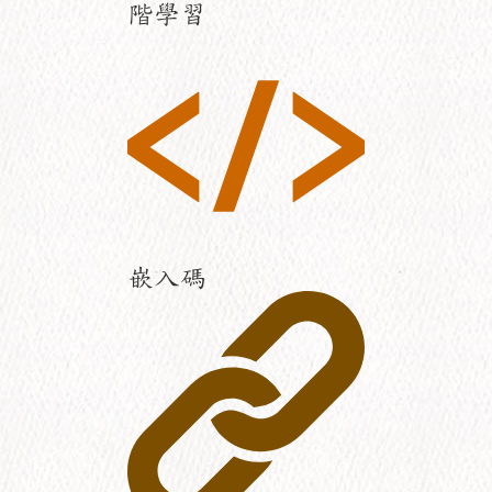
階學習
嵌入碼