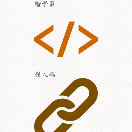
階學習
嵌入碼