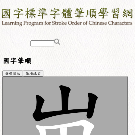
國字筆順
筆順播放
筆順練習