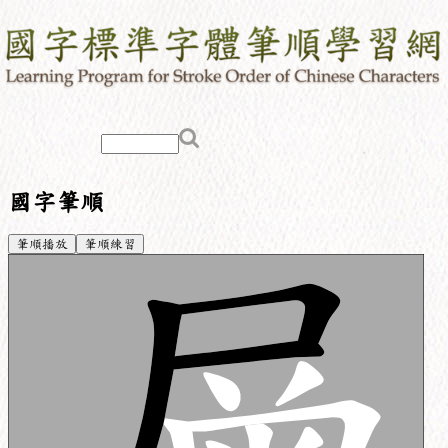
國字筆順
筆順播放
筆順練習