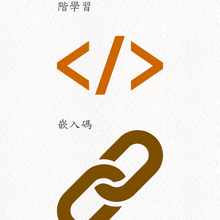
階學習
嵌入碼