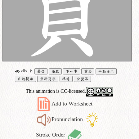
🚗
🚲
🚶
聲音
播放
下一畫
重播
手動提示
自動提示
重新寫字
格線
全螢幕
This animation is CC-licensed.
Add to Worksheet
Pronunciation
Stroke Order