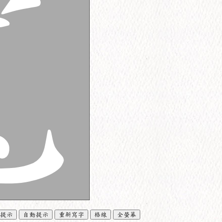
提示
自動提示
重新寫字
格線
全螢幕