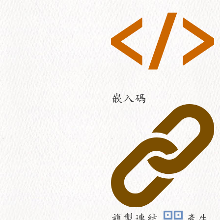
嵌入碼
複製連結
產生