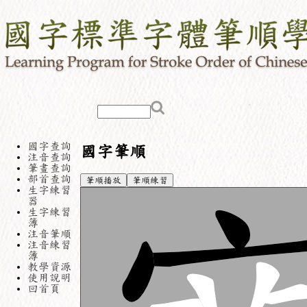
國字查詢
國字筆順
注音查詢
筆畫查詢
部首查詢
筆順播放
筆順練習
生字練習
器
生字練習
簿
注音筆順
注音練習
簿
教學資源
使用說明
回首頁