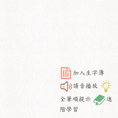
加入生字簿
讀音播放
全筆順提示
進
階學習