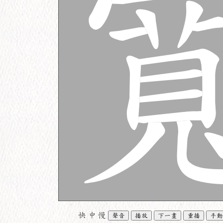
快
中
慢
聲音
播放
下一畫
重播
手動