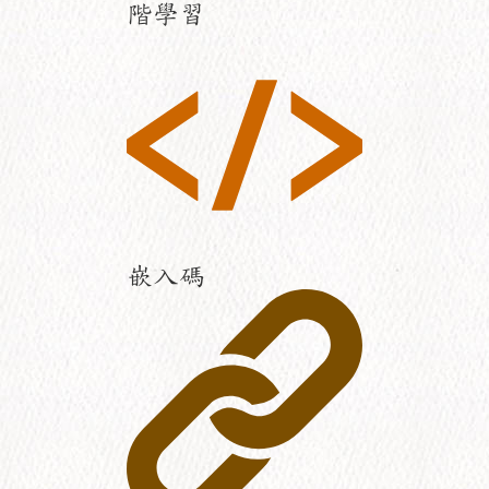
階學習
嵌入碼