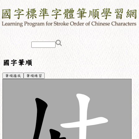
國字筆順
筆順播放
筆順練習