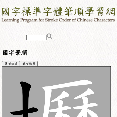
國字筆順
筆順播放
筆順練習