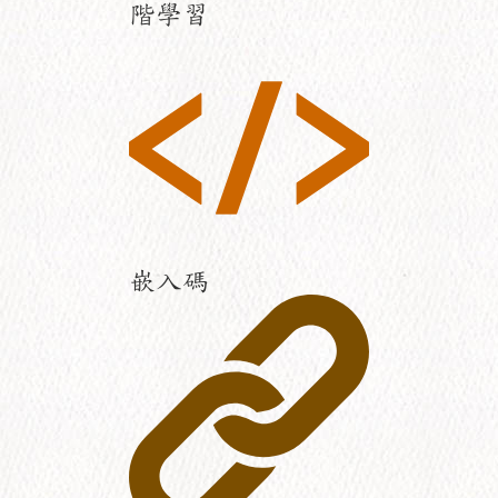
階學習
嵌入碼