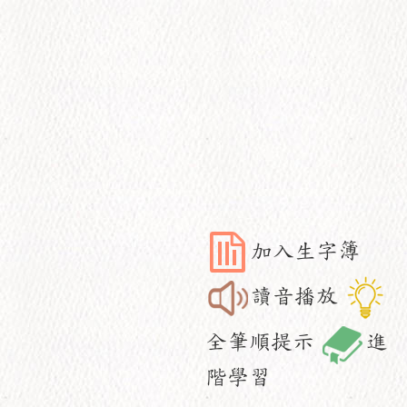
加入生字簿
讀音播放
全筆順提示
進
階學習