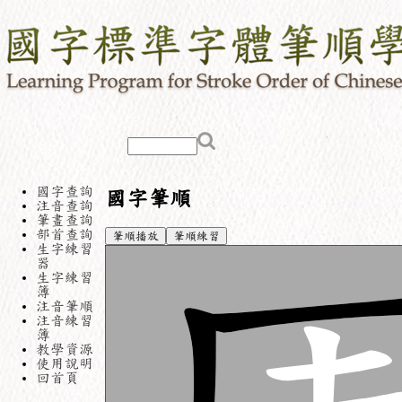
國字查詢
國字筆順
注音查詢
筆畫查詢
部首查詢
筆順播放
筆順練習
生字練習
器
生字練習
簿
注音筆順
注音練習
簿
教學資源
使用說明
回首頁