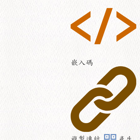
嵌入碼
複製連結
產生