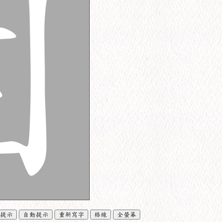
提示
自動提示
重新寫字
格線
全螢幕