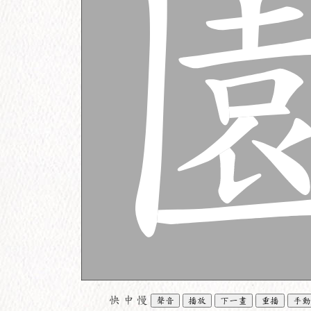
快
中
慢
聲音
播放
下一畫
重播
手動