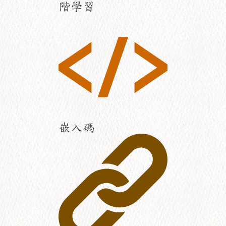
階學習
嵌入碼