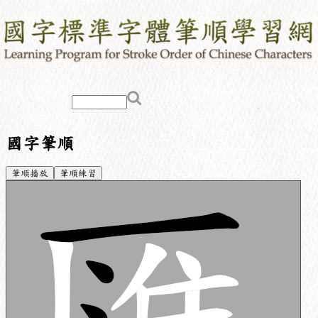
國字筆順
筆順播放
筆順練習