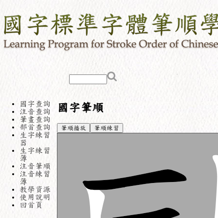
國字查詢
國字筆順
注音查詢
筆畫查詢
部首查詢
筆順播放
筆順練習
生字練習
器
生字練習
簿
注音筆順
注音練習
簿
教學資源
使用說明
回首頁