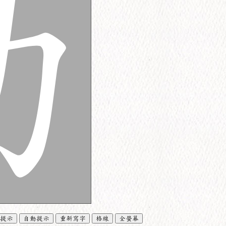
提示
自動提示
重新寫字
格線
全螢幕