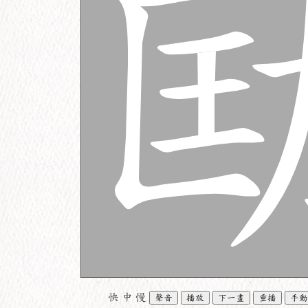
快
中
慢
聲音
播放
下一畫
重播
手動