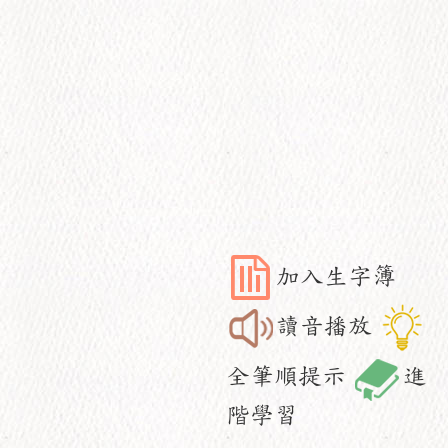
加入生字簿
讀音播放
全筆順提示
進
階學習