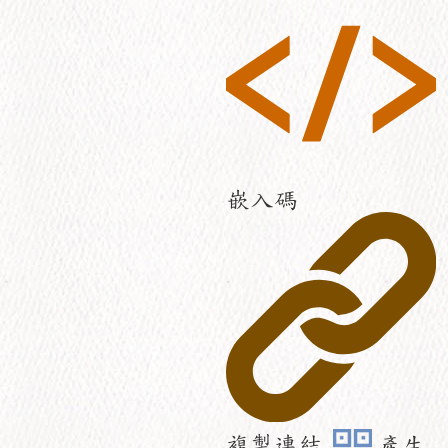
嵌入碼
複製連結
產生