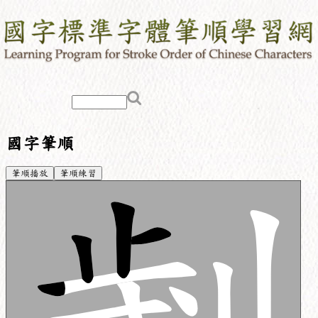
國字筆順
筆順播放
筆順練習