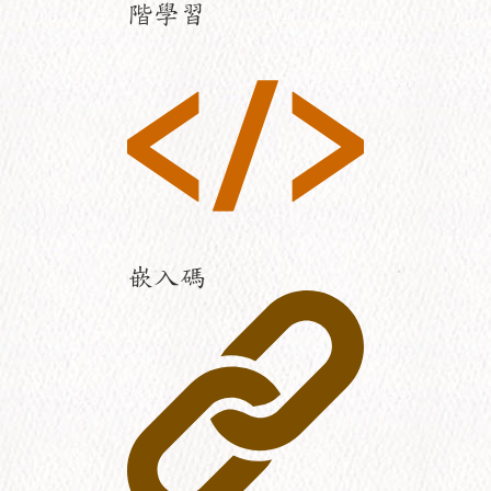
階學習
嵌入碼