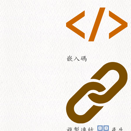
嵌入碼
複製連結
產生