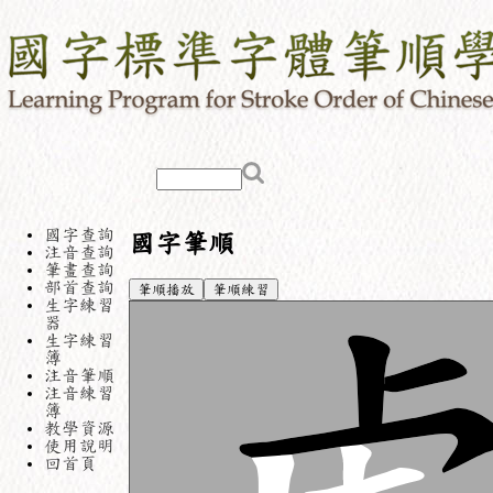
國字查詢
國字筆順
注音查詢
筆畫查詢
部首查詢
筆順播放
筆順練習
生字練習
器
生字練習
簿
注音筆順
注音練習
簿
教學資源
使用說明
回首頁