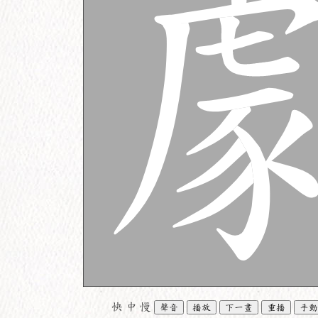
快
中
慢
聲音
播放
下一畫
重播
手動