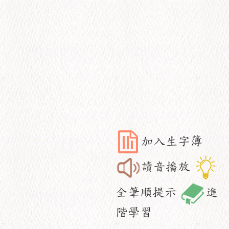
加入生字簿
讀音播放
全筆順提示
進
階學習