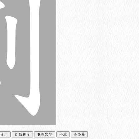
提示
自動提示
重新寫字
格線
全螢幕