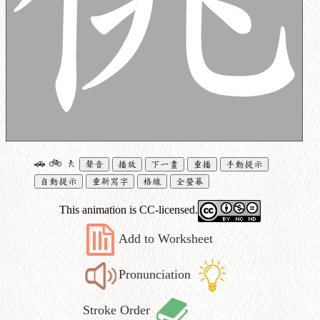
🚗
🚲
🚶
聲音
播放
下一畫
重播
手動提示
自動提示
重新寫字
格線
全螢幕
This animation is CC-licensed.
Add to Worksheet
Pronunciation
Stroke Order