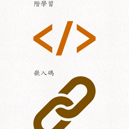
階學習
嵌入碼