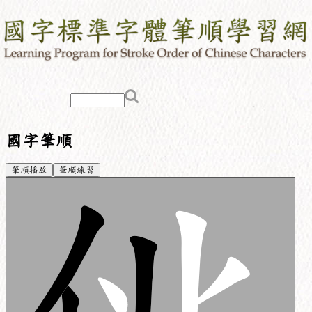
國字筆順
筆順播放
筆順練習