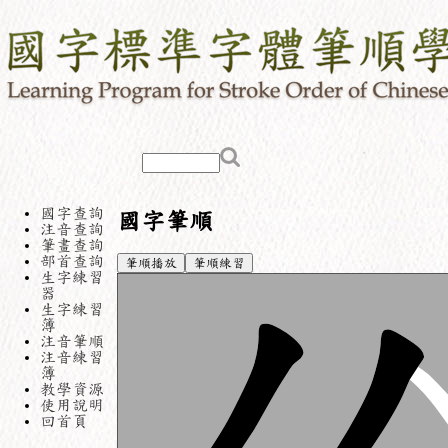
國字查詢
國字筆順
注音查詢
筆畫查詢
部首查詢
筆順播放
筆順練習
生字練習
器
生字練習
簿
注音筆順
注音練習
簿
教學資源
使用說明
回首頁