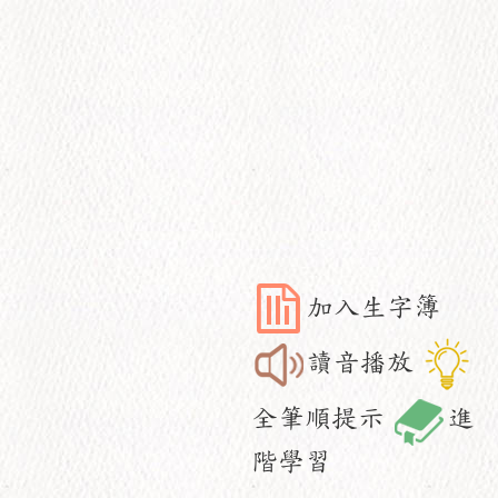
加入生字簿
讀音播放
全筆順提示
進
階學習