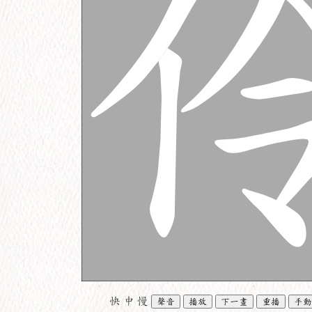
快
中
慢
聲音
播放
下一畫
重播
手動