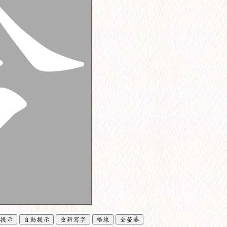
提示
自動提示
重新寫字
格線
全螢幕