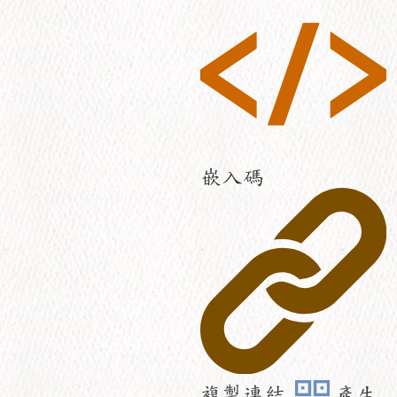
嵌入碼
複製連結
產生